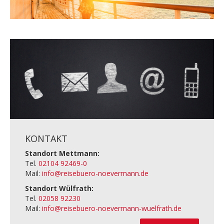
KONTAKT
Standort Mettmann:
Tel.
02104 92469-0
Mail:
info@reisebuero-noevermann.de
Standort Wülfrath:
Tel.
02058 92230
Mail:
info@reisebuero-noevermann-wuelfrath.de