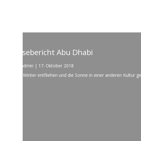
Reisebericht Mauritius
Von
admin
|
17. Oktober 2018
Traumhafte Strände, wunderschöne Landschaften un